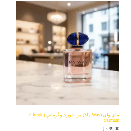
ماي واي (My Way) من جورجيو أرماني (Giorgio
Armani)
99,00
د.إ