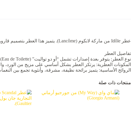
عطر Idôle من ماركة لانكوم (Lancôme). يتميز هذا العطر بتصميم قارورته الأنيقة والنحيفة للغاية، وهو موجه للمرأة العصرية.
تفاصيل العطر
نوع العطر: يتوفر بعدة إصدارات تشمل “أو دو تواليت” (Eau de Toilette) و”أو دو بارفان” (Eau de Parfum).
المكونات العطرية: يرتكز العطر بشكل أساسي على مزيج من الورد، و
الروائح الأساسية: يتميز برائحة نظيفة، مشرقة، وأنثوية تجمع بين النغما
منتجات ذات صلة