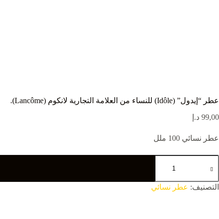
عطر “إيدول” (Idôle) للنساء من العلامة التجارية لانكوم (Lancôme).
99,00
د.إ
عطر نسائي 100 ملل
التصنيف:
عطر نسائي