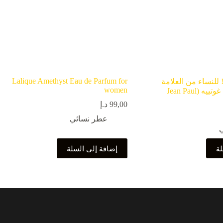
Lalique Amethyst Eau de Parfum for
طر So Scandal! للنساء من العلامة
women
التجارية جان بول غوتييه (Jean Paul
99,00
د.إ
عطر نسائي
لة
إضافة إلى السلة