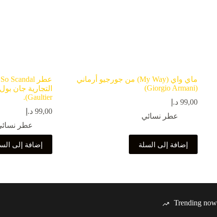
ماي واي (My Way) من جورجيو أرماني
ع
(Giorgio Armani)
Gaultier).
99,00
د.إ
99,00
د.إ
عطر نسائي
عطر نسائي
إضافة إلى السلة
إضافة إلى الس
Trending now