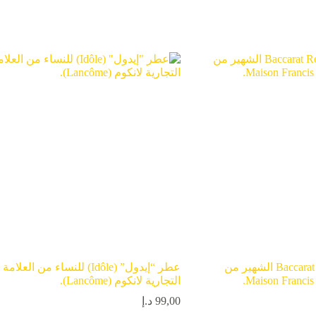
عطر Baccarat Rouge 540 الشهير من
عطر “إيدول” (Idôle) للنساء من العلامة
التجارية لانكوم (Lancôme).
99,00
د.إ