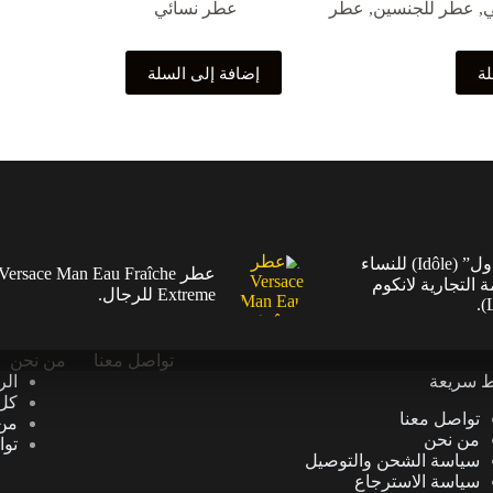
ي
,
عطر للجنسين
,
عطر
عطر نسائي
لة
إضافة إلى السلة
عطر “إيدول” (Idôle) للنساء
عطر Versace Man Eau Fraîche
ة التجارية لانكوم
Extreme للرجال.
تواصل معنا
من نحن
ط سريعة
الر
كل 
تواصل معنا
من
من نحن
توا
سياسة الشحن والتوصيل
سياسة الاسترجاع